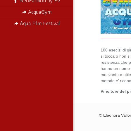
NeoFashion by EV
AcquaGym
Aqua Film Festival
100 esecizi di g
si tocca o non si 
resistenza che po
hanno un nome i
motivante e utile
metodo e’ ricono
Vincitore del p
© Eleonora Vallo