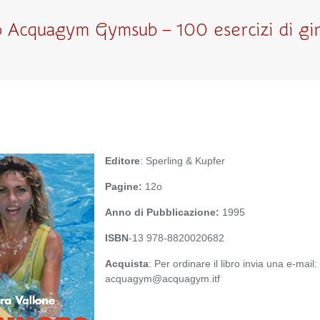
Acquagym Gymsub – 100 esercizi di gin
Editore
: Sperling & Kupfer
Pagine:
12o
Anno di Pubblicazione:
1995
ISBN
-13 978-8820020682
Acquista
: Per ordinare il libro invia una e-mail:
acquagym@acquagym.itf