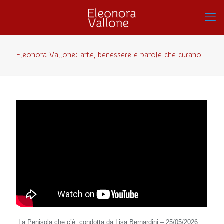
Eleonora Vallone: arte, benessere e parole che curano
La Penisola che c’è, condotta da Lisa Bernardini – 25/05/2026