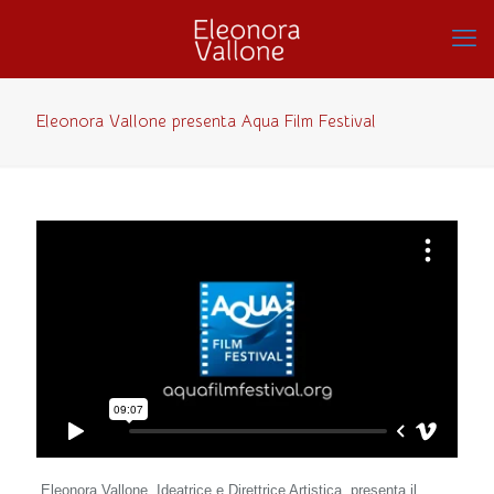
Eleonora Vallone presenta Aqua Film Festival
Eleonora Vallone, Ideatrice e Direttrice Artistica, presenta il